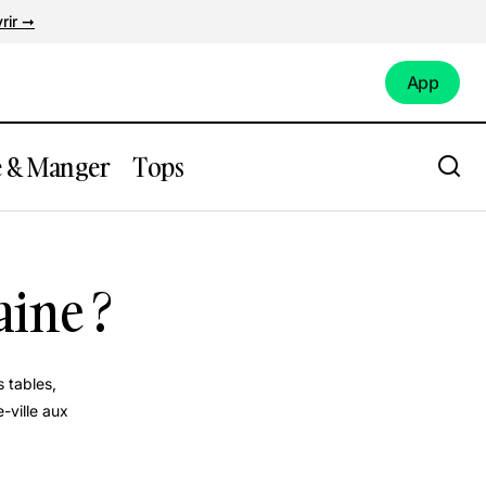
rir ➞
App
App
e & Manger
Tops
aine ?
 tables,
-ville aux