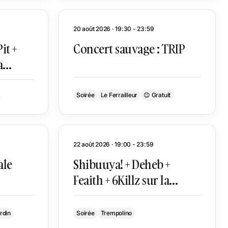
20 août 2026 · 19:30 - 23:59
it +
Concert sauvage : TRIP
a
o
Soirée
Le Ferrailleur
😊 Gratuit
22 août 2026 · 19:00 - 23:59
ale
Shibuuya! + Deheb +
Feaith + 6Killz sur la
terrasse de Trempo
rdin
Soirée
Trempolino