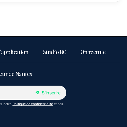
l’application
Studio BC
On recrute
eur de Nantes
S'inscrire
S'inscrire
ez notre
Politique de confidentialité
et nos