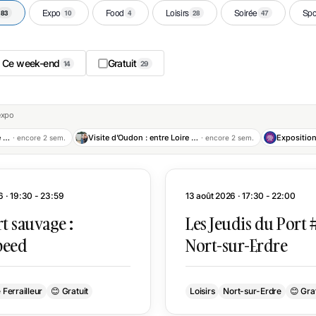
Expo
Food
Loisirs
Soirée
Spo
83
10
4
28
47
Ce week-end
Gratuit
14
29
 expo
Marché estival nocturne de Nantes Camping
Visite d’Oudon : entre Loire et Histoire
· encore 2 sem.
· encore 2 sem.
6 · 19:30 - 23:59
13 août 2026 · 17:30 - 22:00
t sauvage :
Les Jeudis du Port 
eed
Nort-sur-Erdre
 Ferrailleur
😊 Gratuit
Loisirs
Nort-sur-Erdre
😊 Grat