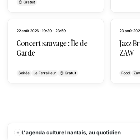
😊 Gratuit
22 août 2026 · 19:30 - 23:59
23 août 202
Concert sauvage : Île de
Jazz B
Garde
ZAW
Soirée
Le Ferrailleur
😊 Gratuit
Food
Za
L'agenda culturel nantais, au quotidien