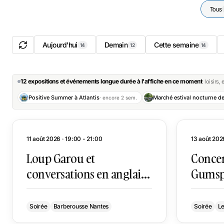
Tous
Aujourd'hui
Demain
Cette semaine
14
12
14
12 expositions et événements longue durée à l'affiche en ce moment
· loisirs,
Positive Summer à Atlantis
· encore 2 sem.
11 août 2026 · 19:00 - 21:00
13 août 202
Loup Garou et
Concer
conversations en anglais
Gumsp
au Barberousse
Soirée
Barberousse Nantes
Soirée
Le