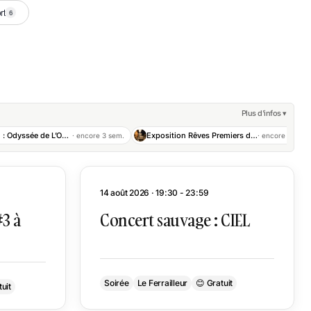
rt
6
Plus d'infos
▾
Exposition : Odyssée de L’Oubli
Exposition Rêves Premiers de Justine Emard au Lieu Unique
· encore 3 sem.
· encore 3 sem.
14 août 2026 · 19:30 - 23:59
#3 à
Concert sauvage : CIEL
Soirée
Le Ferrailleur
😊 Gratuit
uit