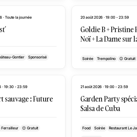
 · Toute la journée
20 août 2026 · 19:00 - 23:59
st’
Goldie B + Pristine P
Noï + La Dame sur l
terrasse de Tremp
âteau-Gontier
Sponsorisé
Soirée
Trempolino
😊 Gratuit
6 · 19:30 - 23:59
21 août 2026 · 19:00 - 23:59
t sauvage : Future
Garden Party spéci
Salsa de Cuba
 Ferrailleur
😊 Gratuit
Food
Soirée
Restaurant Le Ja