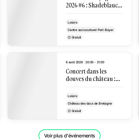
2026 #6 : Shadeblauck
+ Miel
Loisirs
Centre socioculturel Port-Boyer
😊 Gratuit
6 août 2026 · 20:00 - 21:00
Concert dans les
douves du château :
Kin’Gongolo Kiniata
Loisirs
Château des ducs de Bretagne
😊 Gratuit
Voir plus d'événements