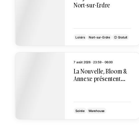
Nort-sur-Erdre
Loisirs
Nort-sur-Erdre
😊 Gratuit
7 août 2026 · 23:59 - 06:00
La Nouvelle, Bloom &
Annexe présentent
Subterra W/ Evil
Grimace
Soirée
Warehouse