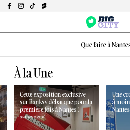
Que faire à Nantes
À la Une
Cette exposition exclusive
Une cro
sur Banksy débarque pour la
à moin
première fois à Nantes !
Nantes 
SPONSORISÉ