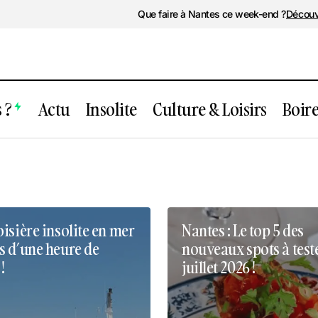
Que faire à Nantes ce week-end ?
Découv
 ?
Actu
Insolite
Culture & Loisirs
Boir
isière insolite en mer
Nantes : Le top 5 des
s d’une heure de
nouveaux spots à test
!
juillet 2026 !