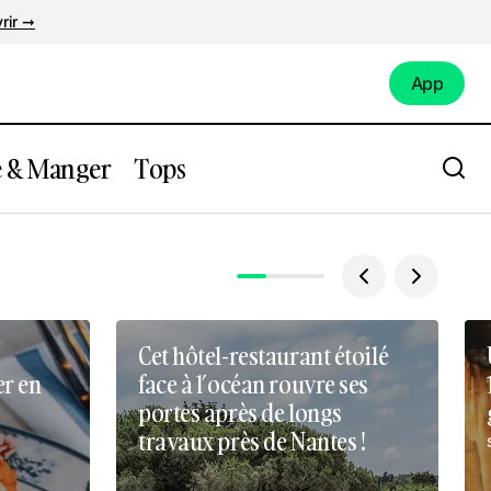
rir ➞
App
App
e & Manger
Tops
Cet hôtel-restaurant étoilé
er en
face à l’océan rouvre ses
portes après de longs
travaux près de Nantes !