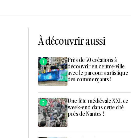
À découvrir aussi
Près de 50 créations à
1
découvrir en centre-ville
avec le parcours artistique
des commerçants !
Une fête médiévale XXL ce
2
week-end dans cette cité
près de Nantes !