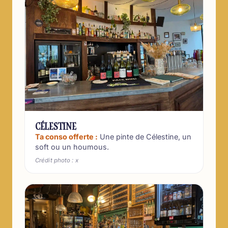
CÉLESTINE
Ta conso offerte :
Une pinte de Célestine, un
soft ou un houmous.
Crédit photo : x