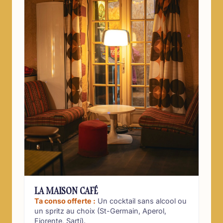
LA MAISON CAFÉ
Ta conso offerte :
Un cocktail sans alcool ou
un spritz au choix (St-Germain, Aperol,
Fiorente, Sarti).