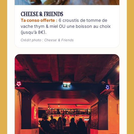
CHEESE & FRIENDS
Ta conso offerte :
6 croustis de tomme de
vache thym & miel OU une boisson au choix
(jusqu’à 8€).
Crédit photo : Cheese & Friends