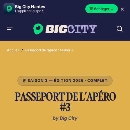
Big City Nantes
×
Télécharger
→
L'appli est dispo !
Accueil
Passeport de l’apéro : saison 3
Passeport de l’apéro : saison 3
🥂 SAISON 3 — ÉDITION 2026 · COMPLET
PASSEPORT DE L’APÉRO
#3
by Big City