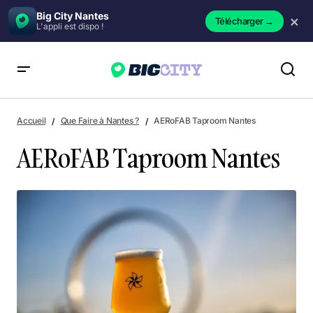
Big City Nantes
×
Télécharger
→
L'appli est dispo !
AERoFAB Taproom Nantes
Accueil
Que Faire à Nantes ?
AERoFAB Taproom Nantes
AERoFAB Taproom Nantes