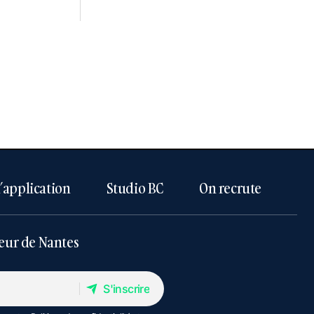
l’application
Studio BC
On recrute
eur de Nantes
S'inscrire
S'inscrire