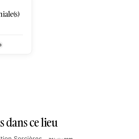
iale(s)
é
 dans ce lieu
tion Sorcières