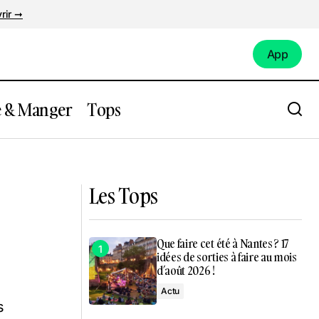
rir ➞
App
App
e & Manger
Tops
Les Tops
Que faire cet été à Nantes ? 17
idées de sorties à faire au mois
d’août 2026 !
Actu
s