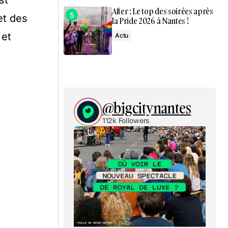
st
After : Le top des soirées après
et des
la Pride 2026 à Nantes !
 et
Actu
@bigcitynantes
112k Followers