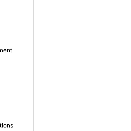
ement
tions