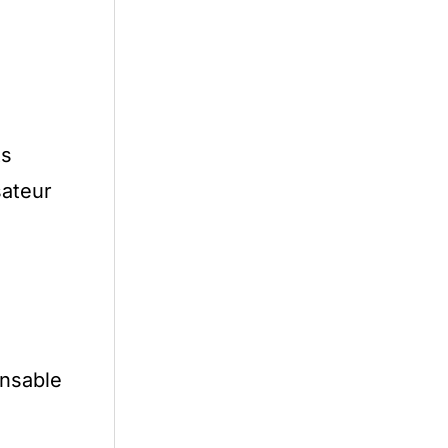
ts
sateur
onsable