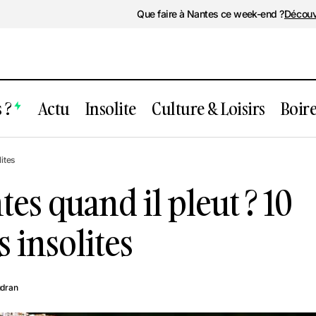
Que faire à Nantes ce week-end ?
Découv
 ?
Actu
Insolite
Culture & Loisirs
Boir
ue faire à Nantes quand il pleut ? 10 idées
lites
nsolites
tes quand il pleut ? 10
s insolites
udran