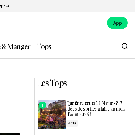
rir ➞
App
App
e & Manger
Tops
 d’activités
Une oeuvre de plus de 20 mètres dans
cette nouvelle expo à Nantes
Les Tops
Que faire cet été à Nantes ? 17
idées de sorties à faire au mois
d’août 2026 !
Actu