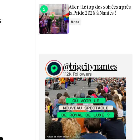
After : Le top des soirées après
la Pride 2026 à Nantes !
s
Actu
@bigcitynantes
112k Followers