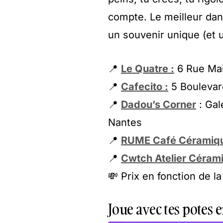
compte. Le meilleur dans
un souvenir unique (et 
📍
Le Quatre :
6 Rue Mai
📍
Cafecito :
5 Boulevar
📍
Dadou’s Corner
: Gal
Nantes
📍
RUME Café Céramiqu
📍
Cwtch Atelier Cérami
💸 Prix en fonction de l
Joue avec tes potes e