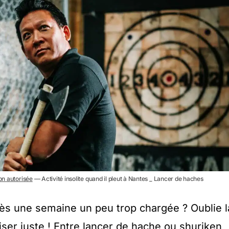
non autorisée
— Activité insolite quand il pleut à Nantes _ Lancer de haches
rès une semaine un peu trop chargée ? Oublie l
viser juste ! Entre lancer de hache ou shuriken,