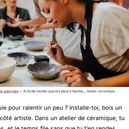
non autorisée
— Activité insolite quand il pleut à Nantes _ Atelier céramique
luie pour ralentir un peu ? Installe-toi, bois un
 côté artiste. Dans un atelier de céramique, tu
es, et le temps file sans que tu t’en rendes