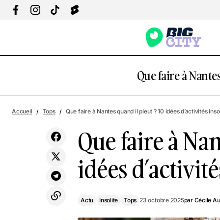
Que faire à Nantes
Q
Actu
Insolite
Le plus grand dancefloor Roller Clubbing
Accueil
Tops
Que faire à Nantes quand il pleut ? 10 idées d’activités inso
i
de France débarque à Nantes !
Tops
Que faire à Nan
idées d’activité
Actu
Insolite
Tops
23 octobre 2025
par
Cécile A