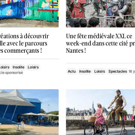
réations à découvrir
Une fête médiévale XXL ce
lle avec le parcours
week-end dans cette cité pr
des commerçants !
Nantes !
oisirs
Insolite
Loisirs
Actu
Insolite
Loisirs
Spectacles
16 j
icle sponsorisé