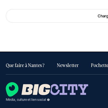
Charge
Charge
Que faire à Nantes ?
Newsletter
Pochette
Média, culture et lien social 🥥