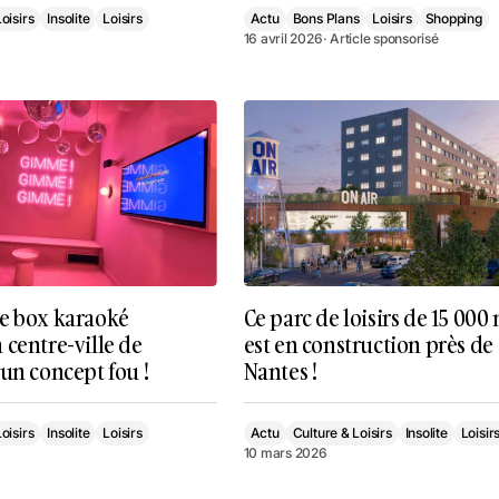
oisirs
Insolite
Loisirs
Actu
Bons Plans
Loisirs
Shopping
16 avril 2026
· Article sponsorisé
e box karaoké
Ce parc de loisirs de 15 000
centre-ville de
est en construction près de
un concept fou !
Nantes !
oisirs
Insolite
Loisirs
Actu
Culture & Loisirs
Insolite
Loisir
10 mars 2026