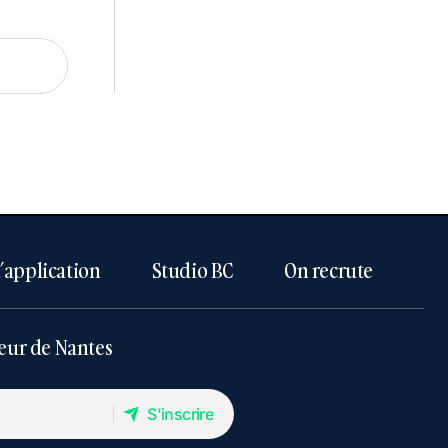
l’application
Studio BC
On recrute
eur de Nantes
S'inscrire
S'inscrire