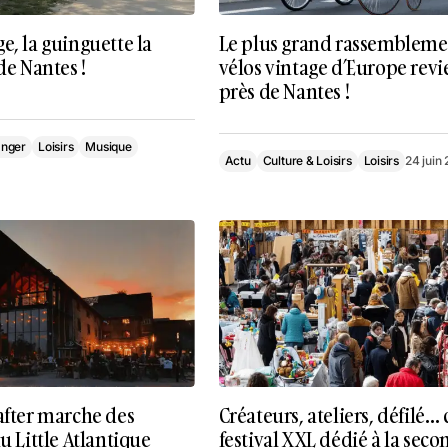
e, la guinguette la
Le plus grand rassembleme
de Nantes !
vélos vintage d’Europe revi
près de Nantes !
anger
Loisirs
Musique
Actu
Culture & Loisirs
Loisirs
24 juin
after marche des
Créateurs, ateliers, défilé… 
au Little Atlantique
festival XXL dédié à la seco