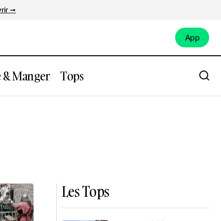
rir ➞
App
App
e & Manger
Tops
Les Tops