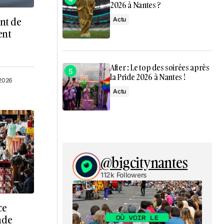
2026 à Nantes ?
nt de
Actu
ent
After : Le top des soirées après
la Pride 2026 à Nantes !
 2026
Actu
@bigcitynantes
112k Followers
ce
nde