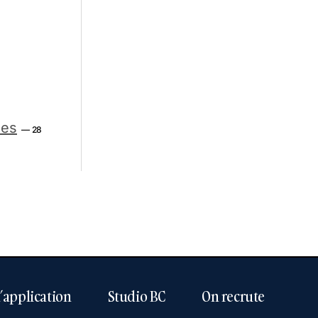
tes
— 28
l’application
Studio BC
On recrute