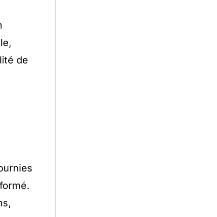
n
le,
lité de
fournies
nformé.
ns,