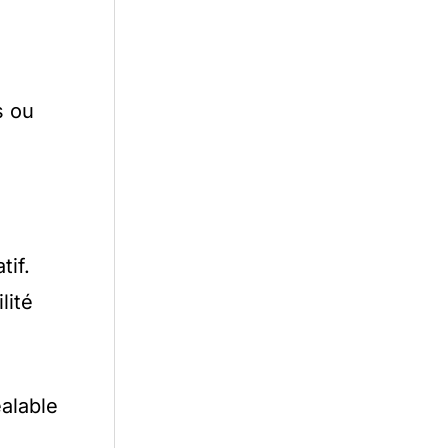
s ou
tif.
lité
éalable