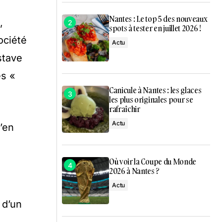
Nantes : Le top 5 des nouveaux
,
spots à tester en juillet 2026 !
ociété
Actu
stave
ès «
Canicule à Nantes : les glaces
les plus originales pour se
rafraîchir
Actu
’en
Où voir la Coupe du Monde
2026 à Nantes ?
Actu
 d’un