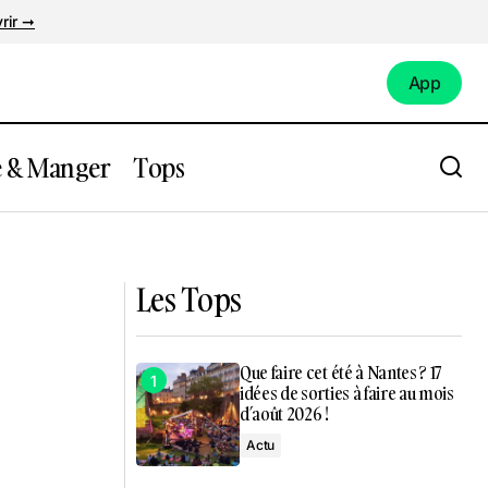
rir ➞
App
App
e & Manger
Tops
Les Tops
Que faire cet été à Nantes ? 17
idées de sorties à faire au mois
d’août 2026 !
Actu