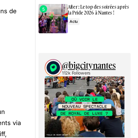
After : Le top des soirées après
ons de
la Pride 2026 à Nantes !
Actu
@bigcitynantes
112k Followers
un
nts via
ff,