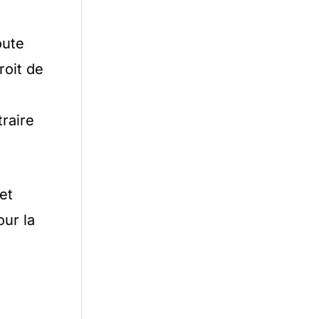
oute
roit de
traire
et
our la