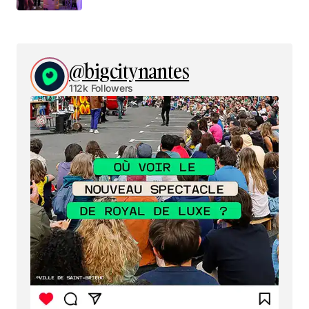
@bigcitynantes
112k Followers