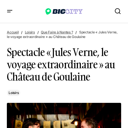
Spectacle « Jules Verne, le voyage extraordinaire » au
Château de Goulaine
Accueil
Loisirs
Que Faire à Nantes ?
Spectacle « Jules Verne,
le voyage extraordinaire » au Château de Goulaine
Spectacle « Jules Verne, le
voyage extraordinaire » au
Château de Goulaine
Loisirs