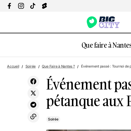
Que faire à Nantes
Évé
Marché estival nocturne de Nantes
Soirée
Accueil
Soirée
Que Faire à Nantes ?
Événement passé : Tournoi de 
Camping
Événement pas
pétanque aux 
Soirée