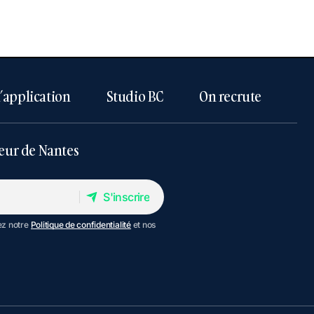
l’application
Studio BC
On recrute
eur de Nantes
S'inscrire
S'inscrire
ez notre
Politique de confidentialité
et nos