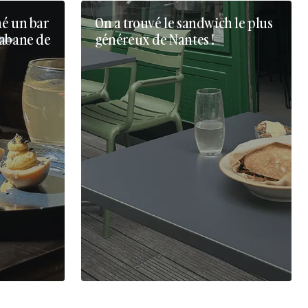
né un bar
On a trouvé le sandwich le plus
cabane de
généreux de Nantes !