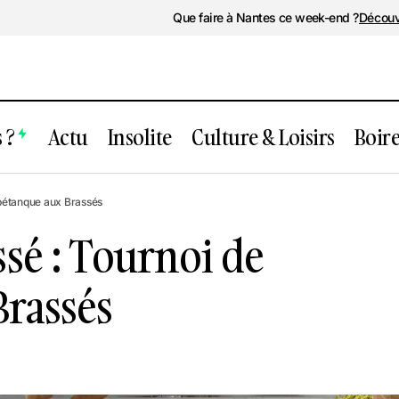
Que faire à Nantes ce week-end ?
Découv
 ?
Actu
Insolite
Culture & Loisirs
Boir
nement passé : Tournoi de pétanque aux
pétanque aux Brassés
sé : Tournoi de
Brassés