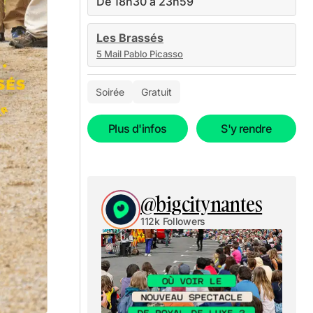
De 18h30 à 23h59
Les Brassés
5 Mail Pablo Picasso
Soirée
Gratuit
Plus d'infos
S'y rendre
@bigcitynantes
112k Followers