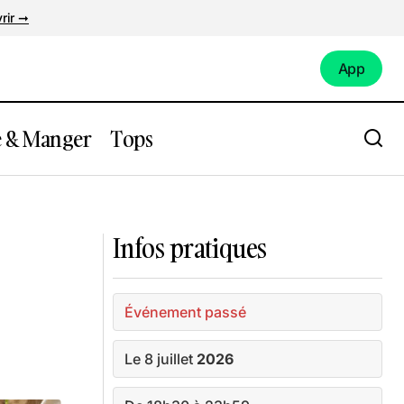
rir ➞
App
App
e & Manger
Tops
 Brassés
Visite d'Oudon : entre Loire et Histoire
Infos pratiques
Événement passé
Le 8 juillet
2026