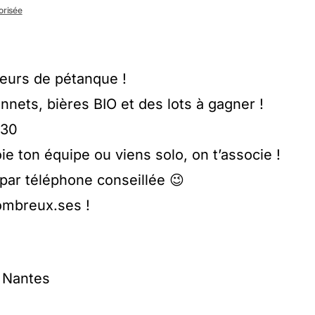
torisée
teurs de pétanque !
onnets, bières BIO et des lots à gagner !
h30
oie ton équipe ou viens solo, on t’associe !
 par téléphone conseillée 😉
ombreux.ses !
, Nantes