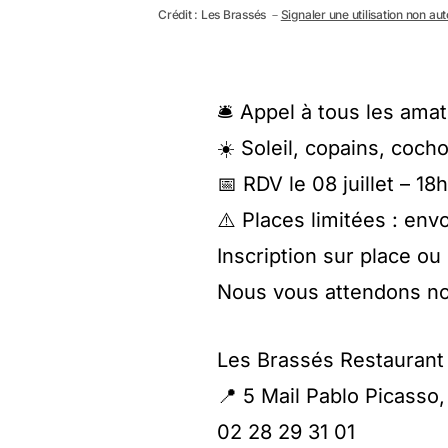
Crédit : Les Brassés －
Signaler une utilisation non au
🛎 Appel à tous les ama
☀️ Soleil, copains, coch
📅 RDV le 08 juillet – 18
⚠️ Places limitées : env
Inscription sur place ou
Nous vous attendons n
Les Brassés Restaurant
📍 5 Mail Pablo Picasso
02 28 29 31 01