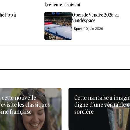
Événement suivant
hé Pop à
Open de Vendée 2026 au
Vendéspace
Sport
10 juin 2026
, cette nouvelle
Cette nantaise a imagi
revisite les classiques
digne d’une véritable 
sine française
sorcière