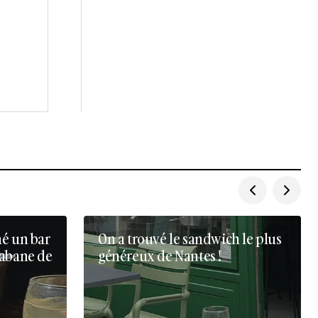
né un bar
On a trouvé le sandwich le plus
cabane de
généreux de Nantes !