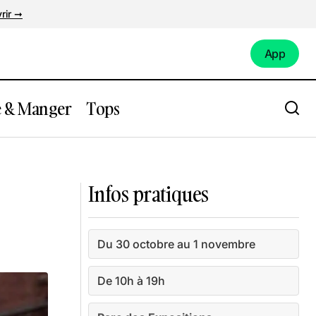
rir ➞
App
App
e & Manger
Tops
Creeps Horror Show
Infos pratiques
Du 30 octobre au 1 novembre
De 10h à 19h