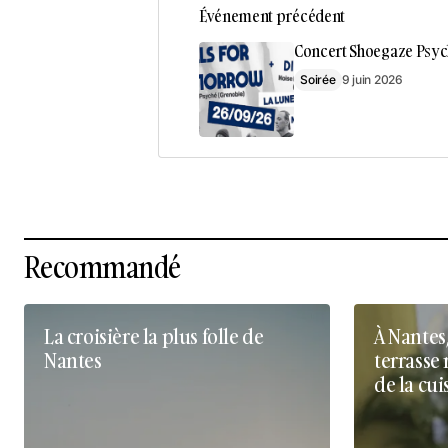
Événement précédent
Concert Shoegaze Psyc
Soirée
9 juin 2026
Recommandé
La croisière la plus folle de
À Nantes
Nantes
terrasse 
de la cui