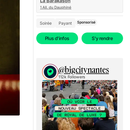
La Barakason
1 All. du Dauphiné
Sponsorisé
Soirée
Payant
Plus d'infos
S'y rendre
@bigcitynantes
112k Followers