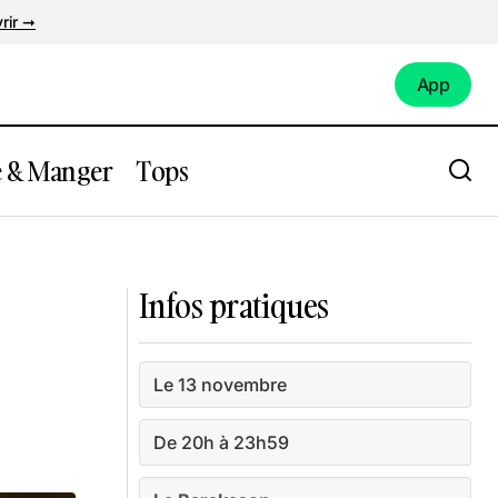
rir ➞
App
App
e & Manger
Tops
’Aïr
Concert de Maaar
Infos pratiques
Le 13 novembre
De 20h à 23h59