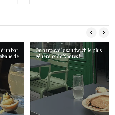
né un bar
On a trouvé le sandwich le plus
cabane de
généreux de Nantes !