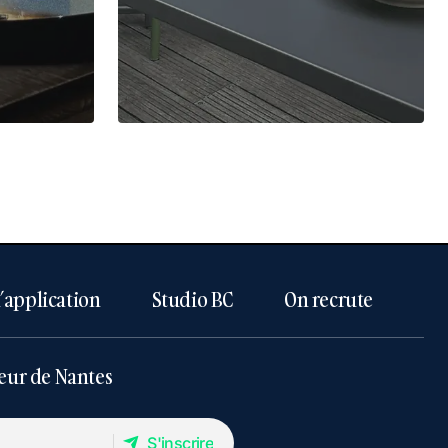
l’application
Studio BC
On recrute
eur de Nantes
S'inscrire