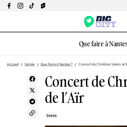
Que faire à Nantes
Zamdane en concert à La Carrière
Soiré
Accueil
Soirée
Que Faire à Nantes ?
Concert de Christine Salem et Et
Concert de Chr
de l’Aïr
Soirée