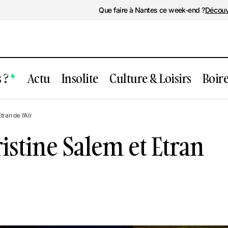
Que faire à Nantes ce week-end ?
Découv
 ?
Actu
Insolite
Culture & Loisirs
Boir
Concert de Christine Salem et Etran de l
e
ran de l’Aïr
istine Salem et Etran