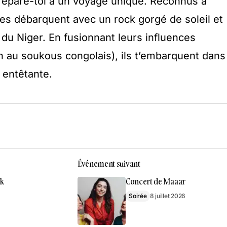
répare-toi à un voyage unique. Reconnus à
istes débarquent avec un rock gorgé de soleil et
du Niger. En fusionnant leurs influences
n au soukous congolais), ils t’embarquent dans
 entêtante.
Événement suivant
ck
Concert de Maaar
Soirée
8 juillet 2026