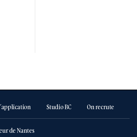
l’application
Studio BC
On recrute
eur de Nantes