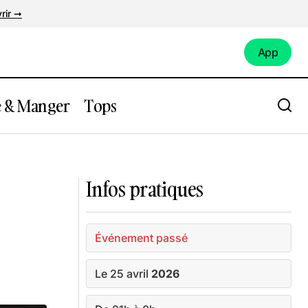
rir ➞
App
App
e & Manger
Tops
ab Taproom
Expo : Expression(s) décoloniale(s)
Infos pratiques
Événement passé
Le 25 avril
2026