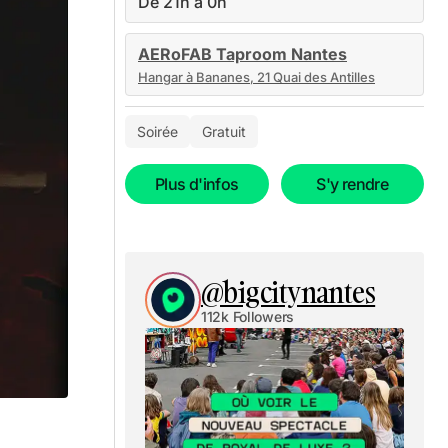
De 21h à 0h
AERoFAB Taproom Nantes
Hangar à Bananes, 21 Quai des Antilles
Soirée
Gratuit
Plus d'infos
S'y rendre
@bigcitynantes
112k Followers