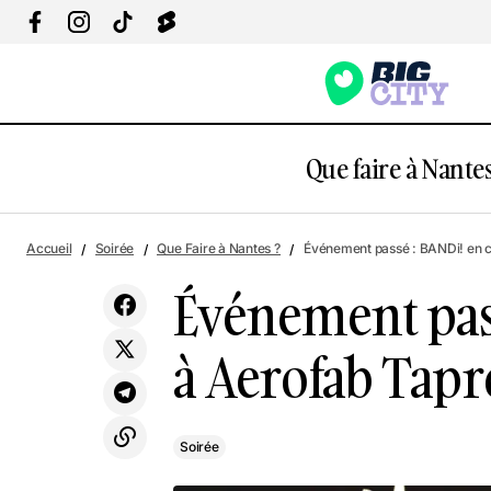
Que faire à Nantes
Événe
Soirée
Accueil
Soirée
Que Faire à Nantes ?
Événement passé : BANDi! en 
Événement pass
à Aerofab Tap
Soirée