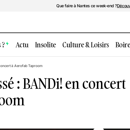
Que faire à Nantes ce week-end ?
Découv
 ?
Actu
Insolite
Culture & Loisirs
Boir
ment passé : BANDi! en concert à Aerof
concert à Aerofab Taproom
é : BANDi! en concert
room