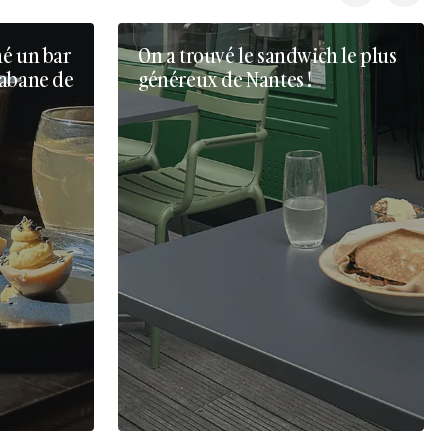
né un bar
On a trouvé le sandwich le plus
cabane de
généreux de Nantes !