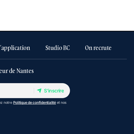
l’application
Studio BC
On recrute
eur de Nantes
S'inscrire
S'inscrire
ez notre
Politique de confidentialité
et nos