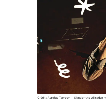
Crédit : Aerofab Taproom －
Signaler une utilisation 