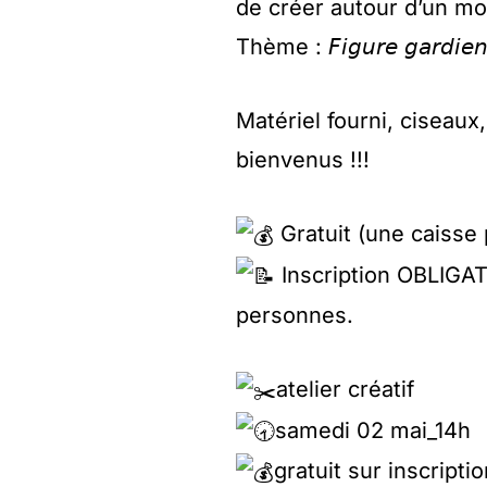
de créer autour d’un mo
Thème : 𝘍𝘪𝘨𝘶𝘳𝘦 𝘨𝘢𝘳𝘥𝘪𝘦𝘯𝘯
Matériel fourni, ciseaux,
bienvenus !!!
Gratuit (une caisse p
Inscription OBLIGATO
personnes.
atelier créatif
samedi 02 mai_14h
gratuit sur inscriptio