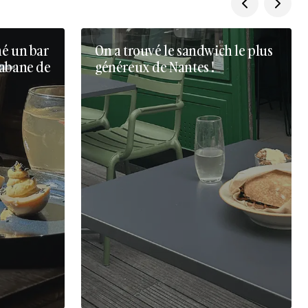
né un bar
On a trouvé le sandwich le plus
cabane de
généreux de Nantes !