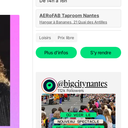
De 14h à 16h
AERoFAB Taproom Nantes
Hangar à Bananes, 21 Quai des Antilles
Loisirs
Prix libre
Plus d'infos
S'y rendre
@bigcitynantes
112k Followers