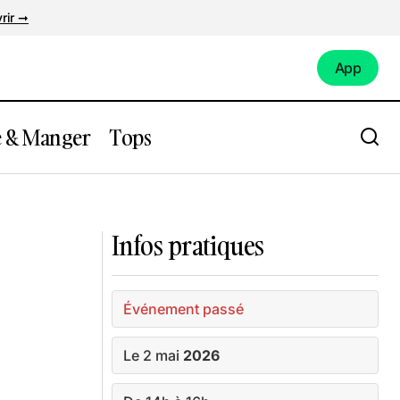
rir ➞
App
App
e & Manger
Tops
apeaux en
Expo : Expression(s) décoloniale(s)
Infos pratiques
Événement passé
Le 2 mai
2026