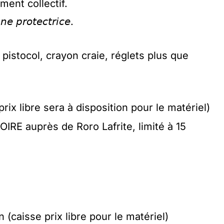
ment collectif.
 𝘱𝘳𝘰𝘵𝘦𝘤𝘵𝘳𝘪𝘤𝘦.
 pistocol, crayon craie, réglets plus que
rix libre sera à disposition pour le matériel)
IRE auprès de Roro Lafrite, limité à 15
n (caisse prix libre pour le matériel)