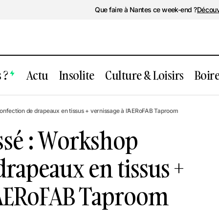
Que faire à Nantes ce week-end ?
Découv
 ?
Actu
Insolite
Culture & Loisirs
Boir
ent passé : Workshop confection de dr
nfection de drapeaux en tissus + vernissage à l’AERoFAB Taproom
 + vernissage à l’AERoFAB Taproom
sé : Workshop
drapeaux en tissus +
l’AERoFAB Taproom