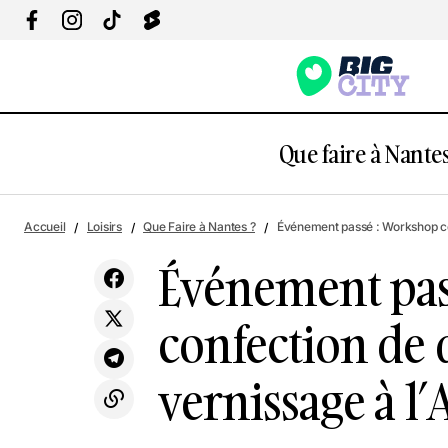
Que faire à Nantes
Événem
Accueil
Loisirs
Que Faire à Nantes ?
Événement passé : Workshop co
Loisirs
tissus
Événement pas
confection de 
vernissage à 