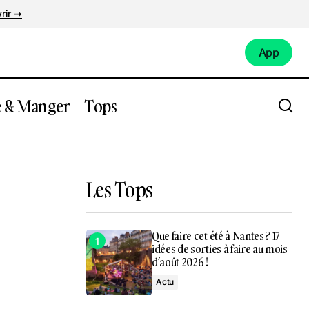
rir ➞
App
App
e & Manger
Tops
1h30 à 3h
Que faire à Nantes ce week-end du 18 au
e
21 septembre 2025 ?
Les Tops
Que faire cet été à Nantes ? 17
idées de sorties à faire au mois
d’août 2026 !
Actu