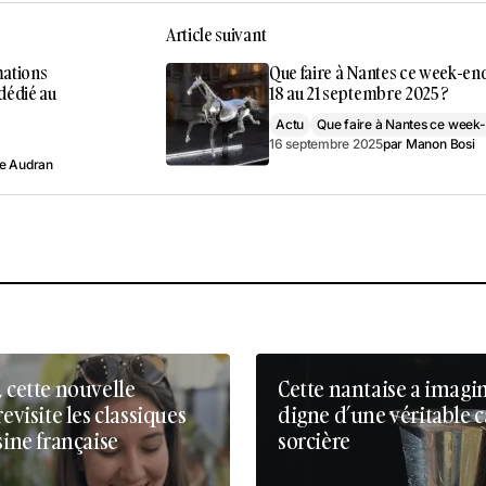
Article suivant
mations
Que faire à Nantes ce week-en
 dédié au
18 au 21 septembre 2025 ?
Actu
Que faire à Nantes ce week
16 septembre 2025
par
Manon Bosi
le Audran
, cette nouvelle
Cette nantaise a imagi
revisite les classiques
digne d’une véritable 
sine française
sorcière