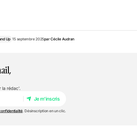
and Up
15 septembre 2025
par
Cécile Audran
ail,
 la rédac'.
Je m'inscris
Je m'inscris
confidentialité
. Désinscription en un clic.