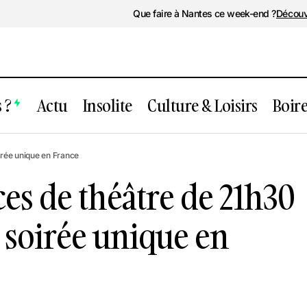
Que faire à Nantes ce week-end ?
Découv
 ?
Actu
Insolite
Culture & Loisirs
Boir
Nantes : 25 pièces de théâtre de 2
rs
irée unique en France
pour cette soirée unique en Franc
 & Stand Up
ces de théâtre de 21h30
e soirée unique en