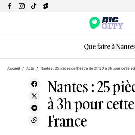
Que faire à Nantes
Actu
Culture & Loisi
Nantes : Plus de 80 animations gratuites
Accueil
Actu
Nantes : 25 pièces de théâtre de 21h30 à 3h pour cette so
dans ce salon dédié au bio et au bien-être
Spectacles
Théâtre
Nantes : 25 piè
à 3h pour cett
France