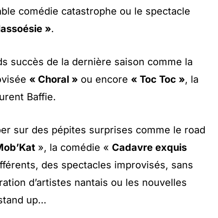
able comédie catastrophe ou le spectacle
lassoésie »
.
ds succès de la dernière saison comme la
ovisée
« Choral »
ou encore
« Toc Toc »
, la
rent Baffie.
ber sur des pépites surprises comme le road
Mob’Kat
», la comédie «
Cadavre exquis
ifférents, des spectacles improvisés, sans
ration d’artistes nantais ou les nouvelles
 stand up…