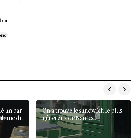
d du
-end
né un bar
On a trouvé le sandwich le plus
cabane de
généreux de Nantes !