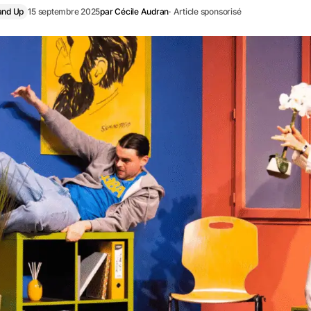
and Up
15 septembre 2025
par
Cécile Audran
· Article sponsorisé