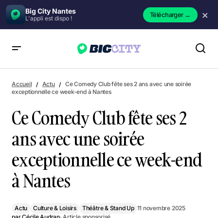
Big City Nantes
×
Télécharger
→
L'appli est dispo !
Ce Comedy Club fête ses 2 ans avec une soirée
exceptionnelle ce week-end à Nantes
Accueil
Actu
Ce Comedy Club fête ses 2 ans avec une soirée
exceptionnelle ce week-end à Nantes
Ce Comedy Club fête ses 2
ans avec une soirée
exceptionnelle ce week-end
à Nantes
Actu
Culture & Loisirs
Théâtre & Stand Up
11 novembre 2025
par
Cécile Audran
· Article sponsorisé