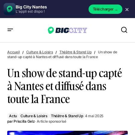
Big City Nantes
×
Télécharger
→
L'appli est dispo !
Un show de stand-up capté à Nantes et diffusé dans toute la
France
Accueil
Culture & Loisirs
Théâtre & Stand Up
Un show de
stand-up capté à Nantes et diffusé dans toute la France
Un show de stand-up capté
à Nantes et diffusé dans
toute la France
Actu
Culture & Loisirs
Théâtre & Stand Up
4 mai 2025
par
Priscilla Gelz
· Article sponsorisé