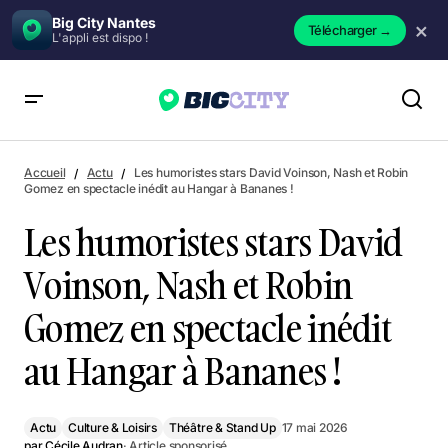
Big City Nantes
×
Télécharger
→
L'appli est dispo !
Les humoristes stars David Voinson, Nash et Robin Gomez en
spectacle inédit au Hangar à Bananes !
Accueil
Actu
Les humoristes stars David Voinson, Nash et Robin
Gomez en spectacle inédit au Hangar à Bananes !
Les humoristes stars David
Voinson, Nash et Robin
Gomez en spectacle inédit
au Hangar à Bananes !
Actu
Culture & Loisirs
Théâtre & Stand Up
17 mai 2026
par
Cécile Audran
· Article sponsorisé