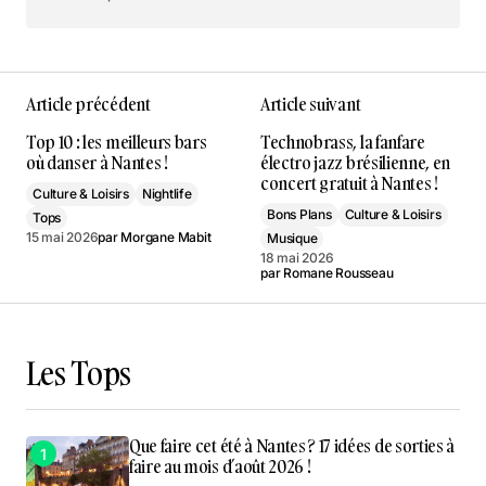
Article précédent
Article suivant
Top 10 : les meilleurs bars
Technobrass, la fanfare
où danser à Nantes !
électro jazz brésilienne, en
concert gratuit à Nantes !
Culture & Loisirs
Nightlife
Bons Plans
Culture & Loisirs
Tops
15 mai 2026
par
Morgane Mabit
Musique
18 mai 2026
par
Romane Rousseau
Les Tops
Que faire cet été à Nantes ? 17 idées de sorties à
faire au mois d’août 2026 !