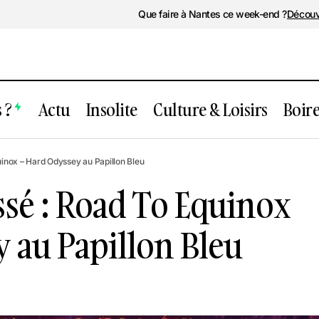
Que faire à Nantes ce week-end ?
Découv
 ?
Actu
Insolite
Culture & Loisirs
Boir
ent passé : Road To Equinox – Hard Od
inox – Hard Odyssey au Papillon Bleu
on Bleu
sé : Road To Equinox
 au Papillon Bleu