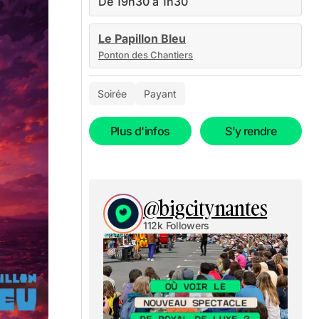
De 19h30 à 1h30
Le Papillon Bleu
Ponton des Chantiers
Soirée
Payant
Plus d'infos
S'y rendre
@bigcitynantes
112k Followers