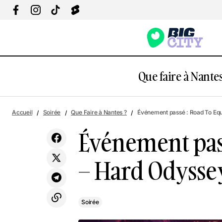
Que faire à Nantes
Événem
Découvre 4 lieux mythiques de Saint-
Accueil
Soirée
Que Faire à Nantes ?
Événement passé : Road To Equ
Soirée
Papill
Nazaire en illimité toute l'année
Événement pas
– Hard Odyssey
Soirée