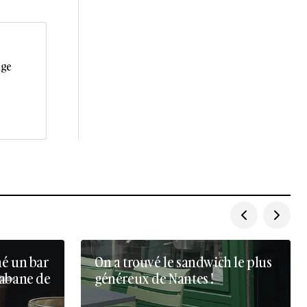
age
né un bar
On a trouvé le sandwich le plus
cabane de
généreux de Nantes !