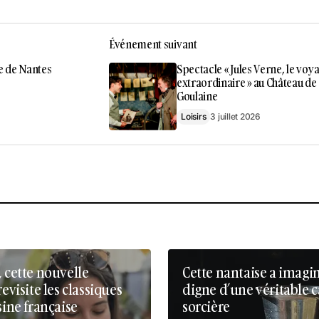
Événement suivant
e de Nantes
Spectacle « Jules Verne, le voy
extraordinaire » au Château de
Goulaine
Loisirs
3 juillet 2026
, cette nouvelle
Cette nantaise a imagi
revisite les classiques
digne d’une véritable 
sine française
sorcière