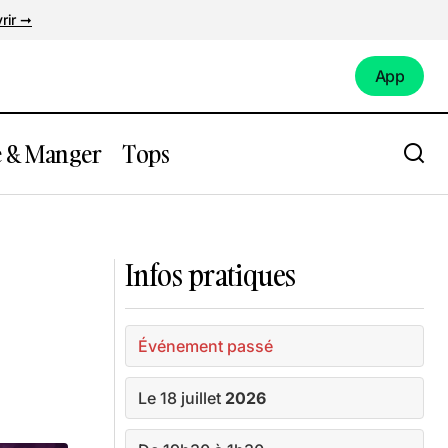
rir ➞
App
App
e & Manger
Tops
yssey au
Rendez vous aux Pataugeoires 2026/ 8
édition
Infos pratiques
Événement passé
Le 18 juillet
2026