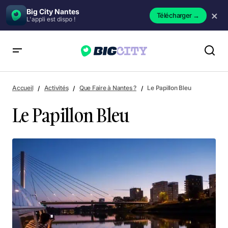
Big City Nantes
×
Télécharger
→
L'appli est dispo !
Le Papillon Bleu
Accueil
Activités
Que Faire à Nantes ?
Le Papillon Bleu
Le Papillon Bleu