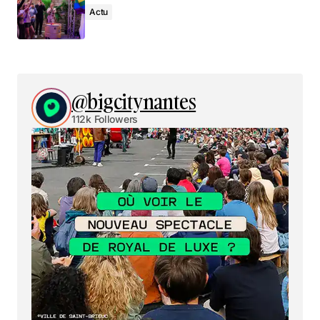
Actu
@bigcitynantes
112k Followers