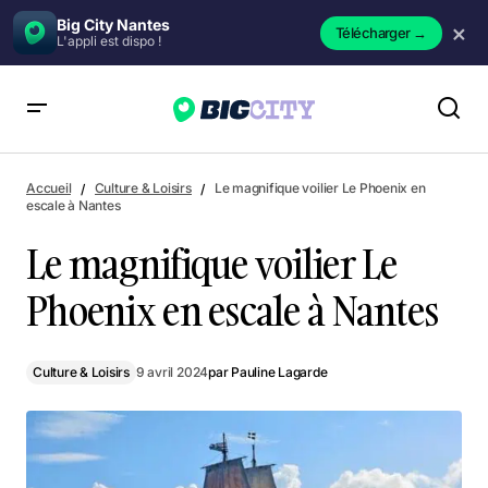
Big City Nantes
×
Télécharger
→
L'appli est dispo !
Le magnifique voilier Le Phoenix en escale à Nantes
Accueil
Culture & Loisirs
Le magnifique voilier Le Phoenix en
escale à Nantes
Le magnifique voilier Le
Phoenix en escale à Nantes
Culture & Loisirs
9 avril 2024
par
Pauline Lagarde