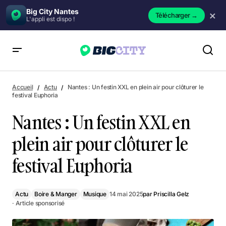
Big City Nantes
×
Télécharger
→
L'appli est dispo !
Nantes : Un festin XXL en plein air pour clôturer le festival
Euphoria
Accueil
Actu
Nantes : Un festin XXL en plein air pour clôturer le
festival Euphoria
Nantes : Un festin XXL en
plein air pour clôturer le
festival Euphoria
Actu
Boire & Manger
Musique
14 mai 2025
par
Priscilla Gelz
· Article sponsorisé