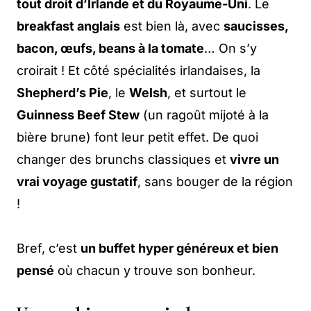
tout droit d’Irlande et du Royaume-Uni
. Le
breakfast anglais
est bien là, avec
saucisses,
bacon, œufs, beans à la tomate
… On s’y
croirait ! Et côté spécialités irlandaises, la
Shepherd’s Pie
, le
Welsh
, et surtout le
Guinness Beef Stew
(un ragoût mijoté à la
bière brune) font leur petit effet. De quoi
changer des brunchs classiques et
vivre un
vrai voyage gustatif
, sans bouger de la région
!
Bref, c’est
un buffet hyper généreux et bien
pensé
où chacun y trouve son bonheur.