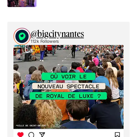
@bigcitynantes
112k Followers