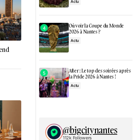
Actu
Où voir la Coupe du Monde
2026 à Nantes ?
Actu
-end
After : Le top des soirées après
la Pride 2026 à Nantes !
Actu
@bigcitynantes
112k Followers