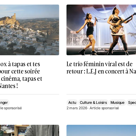
x à tapas et tes
Le trio féminin viral est de
pour cette soirée
retour : L.E.J en concert à 
 cinéma, tapas et
antes !
anger
Actu
Culture & Loisirs
Musique
Spec
cle sponsorisé
2 mars 2026
· Article sponsorisé