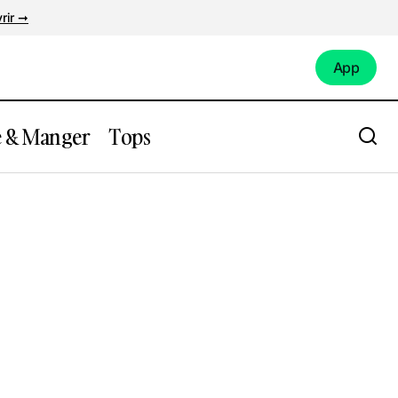
rir ➞
App
App
e & Manger
Tops