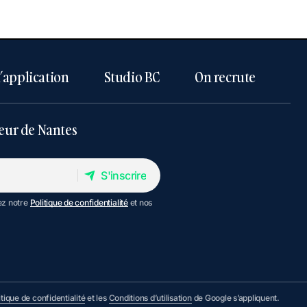
l’application
Studio BC
On recrute
eur de Nantes
S'inscrire
S'inscrire
ez notre
Politique de confidentialité
et nos
itique de confidentialité
et les
Conditions d’utilisation
de Google s’appliquent.