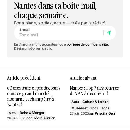
Nantes dans ta boîte mail,
chaque semaine.
Bons plans, sorties, actus — triés par la rédac'.
E-mail
En t'inscrivant, tu acceptes notre
politique de confidentialité
.
Désinscription en un clic.
Article précédent
Article suivant
60 créateurs et producteurs
Nantes : Top 7 des œuvres
dans ce grand marché
du VAN à découvrir !
nocturne et champêtre à
Actu
Culture & Loisirs
Nantes !
Musées et Expos
Tops
Actu
Boire & Manger
27 juin 2025
par
Priscilla Gelz
26 juin 2025
par
Cécile Audran