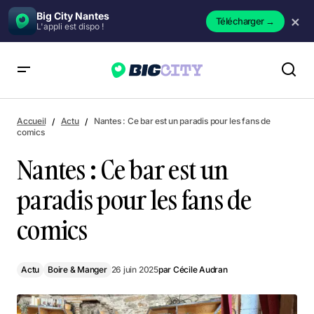
Big City Nantes
×
Télécharger
→
L'appli est dispo !
Nantes : Ce bar est un paradis pour les fans de comics
Accueil
Actu
Nantes : Ce bar est un paradis pour les fans de
comics
Nantes : Ce bar est un
paradis pour les fans de
comics
Actu
Boire & Manger
26 juin 2025
par
Cécile Audran