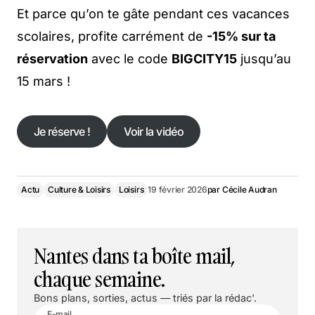
Et parce qu’on te gâte pendant ces vacances
scolaires, profite carrément de
-15% sur ta
réservation
avec le code
BIGCITY15
jusqu’au
15 mars !
Je réserve !
Voir la vidéo
Je réserve !
Voir la vidéo
Actu
Culture & Loisirs
Loisirs
19 février 2026
par
Cécile Audran
Nantes dans ta boîte mail,
chaque semaine.
Bons plans, sorties, actus — triés par la rédac'.
E-mail