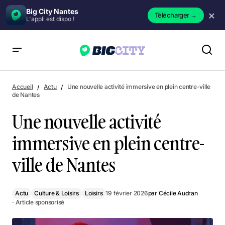
Big City Nantes
×
Télécharger
→
L'appli est dispo !
Une nouvelle activité immersive en plein centre-ville de
Nantes
Accueil
Actu
Une nouvelle activité immersive en plein centre-ville
de Nantes
Une nouvelle activité
immersive en plein centre-
ville de Nantes
Actu
Culture & Loisirs
Loisirs
19 février 2026
par
Cécile Audran
· Article sponsorisé