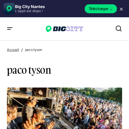
Big City Nantes
×
Télécharger
→
L'appli est dispo !
Accueil
paco tyson
paco tyson