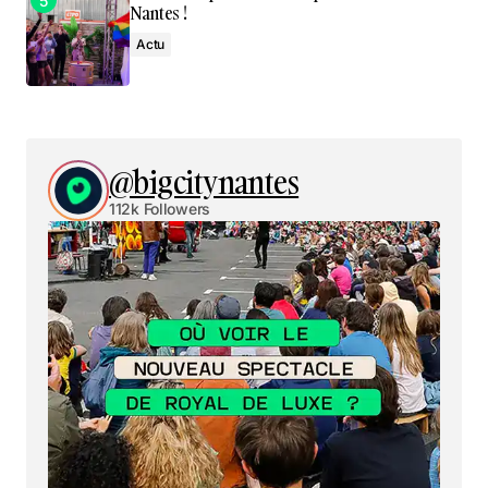
Nantes !
Actu
@bigcitynantes
112k Followers