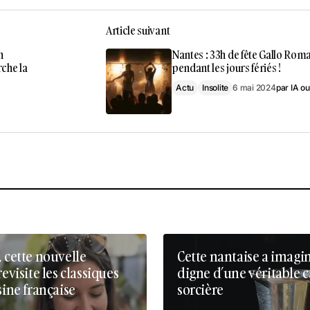
Article suivant
n
Nantes : 33h de fête Gallo Rom
rche la
pendant les jours fériés !
Actu
Insolite
6 mai 2024
par
IA ou
, cette nouvelle
Cette nantaise a imagi
revisite les classiques
digne d’une véritable 
sine française
sorcière