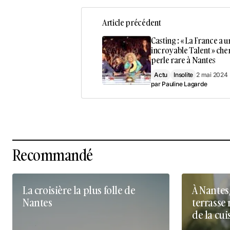
Article précédent
Casting : « La France a u
incroyable Talent » che
perle rare à Nantes
Actu
Insolite
2 mai 2024
par
Pauline Lagarde
Recommandé
La croisière la plus folle de
À Nantes
Nantes
terrasse 
de la cui