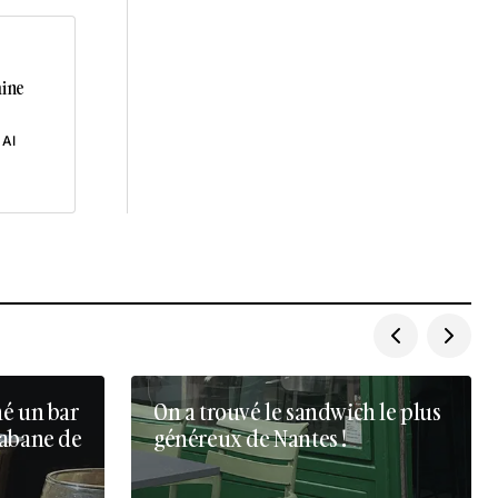
aine
 AI
né un bar
On a trouvé le sandwich le plus
cabane de
généreux de Nantes !