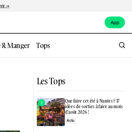
rir ➞
App
App
e & Manger
Tops
gion est de
Nantes : 33h de fête Gallo Romaine
pendant les jours fériés !
Les Tops
Que faire cet été à Nantes ? 17
idées de sorties à faire au mois
d’août 2026 !
Actu