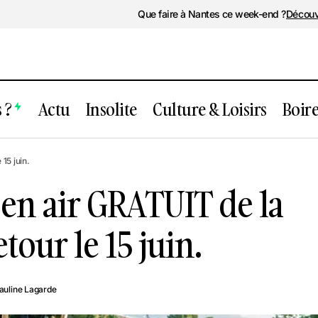
Que faire à Nantes ce week-end ?
Découv
 ?
Actu
Insolite
Culture & Loisirs
Boir
Le plus gros open air GRATUIT de la ré
rs
15 juin.
retour le 15 juin.
pen air GRATUIT de la
tour le 15 juin.
auline Lagarde