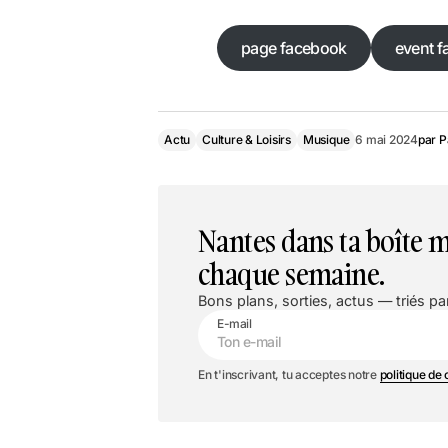
page facebook
event f
page facebook
Actu
Culture & Loisirs
Musique
6 mai 2024
par
P
Nantes dans ta boîte m
chaque semaine.
Bons plans, sorties, actus — triés par
E-mail
En t'inscrivant, tu acceptes notre
politique de 