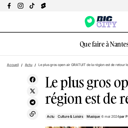
Que faire à Nantes
Actu
Culture & Loisi
Casting : "La France a un incroyable
Accueil
Actu
Le plus gros open air GRATUIT de la région est de retour le 
Talent" cherche la perle rare à Nantes
Musique
Le plus gros o
région est de re
Actu
Culture & Loisirs
Musique
6 mai 2024
par
P