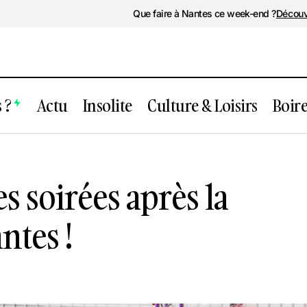
Que faire à Nantes ce week-end ?
Découv
 ?
Actu
Insolite
Culture & Loisirs
Boir
After : Le top des soirées après la Pride 
Nantes !
es soirées après la
ntes !