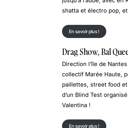
jusqu’à l’aube, avec en 
shatta et électro pop, 
En savoir plus !
En savoir plus !
Drag Show, Bal Queer
Direction l’île de Nante
collectif Marée Haute,
paillettes, street food 
d’un Blind Test organisé
Valentina !
En savoir plus !