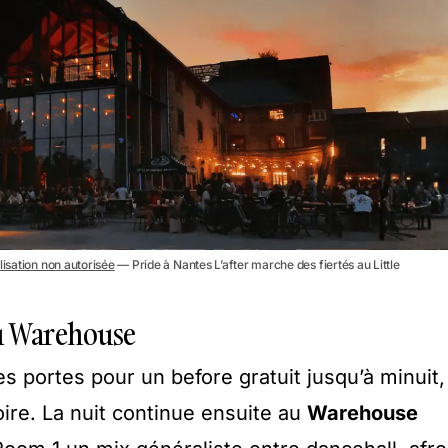
lisation non autorisée
— Pride à Nantes L’after marche des fiertés au Little
 au Warehouse
s portes pour un before gratuit jusqu’à minuit,
ire. La nuit continue ensuite au
Warehouse