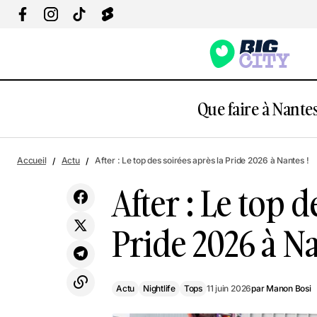
Que faire à Nantes
Actu
Nightlife
Insolite : une grosse fête depuis les
Accueil
Actu
After : Le top des soirées après la Pride 2026 à Nantes !
balcons dans cette rue animée à Nantes !
Tops
After : Le top d
Pride 2026 à Na
Actu
Nightlife
Tops
11 juin 2026
par
Manon Bosi