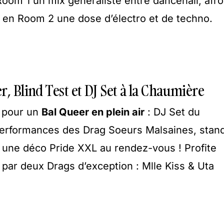
Room 1 un mix généraliste entre dancehall, afro
et en Room 2 une dose d’électro et de techno.
, Blind Test et DJ Set à la Chaumière
s pour un
Bal Queer en plein air
: DJ Set du
 performances des Drag Soeurs Malsaines, stan
et une déco Pride XXL au rendez-vous ! Profite
 par deux Drags d’exception : Mlle Kiss & Uta