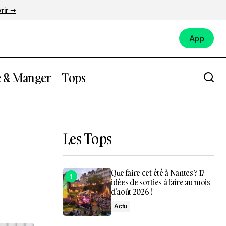
rir ➞
App
App
e & Manger
Tops
2026 à
Un défilé de mode des commerçants du
centre-ville sur la place Royale à Nantes
!
Les Tops
Que faire cet été à Nantes ? 17
idées de sorties à faire au mois
d’août 2026 !
Actu