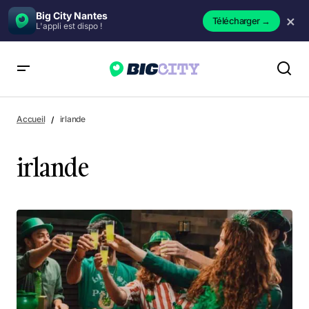
Big City Nantes
×
Télécharger
→
L'appli est dispo !
Accueil
irlande
irlande