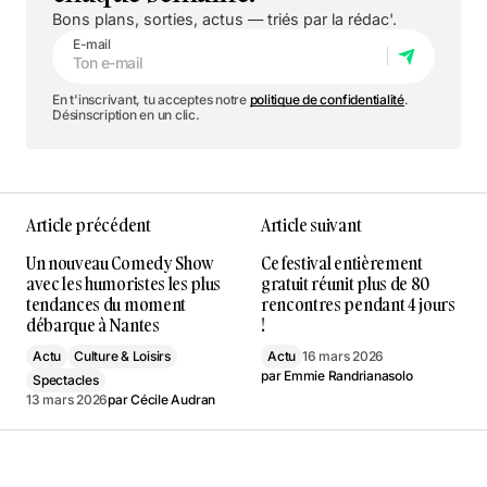
Bons plans, sorties, actus — triés par la rédac'.
E-mail
En t'inscrivant, tu acceptes notre
politique de confidentialité
.
Désinscription en un clic.
Article précédent
Article suivant
Un nouveau Comedy Show
Ce festival entièrement
avec les humoristes les plus
gratuit réunit plus de 80
tendances du moment
rencontres pendant 4 jours
débarque à Nantes
!
Actu
Culture & Loisirs
Actu
16 mars 2026
par
Emmie Randrianasolo
Spectacles
13 mars 2026
par
Cécile Audran