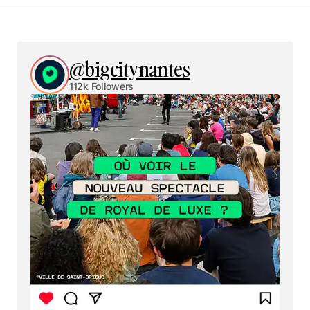
@bigcitynantes
112k Followers