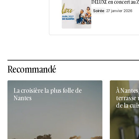
DELUXE en concert au Z
Soirée
27 janvier 2026
Recommandé
La croisière la plus folle de
À Nantes
Nantes
terrasse 
de la cui