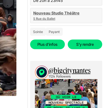
De 20h à 23h45
Nouveau Studio Théâtre
5 Rue du Ballet
Soirée
Payant
Plus d'infos
S'y rendre
@bigcitynantes
112k Followers