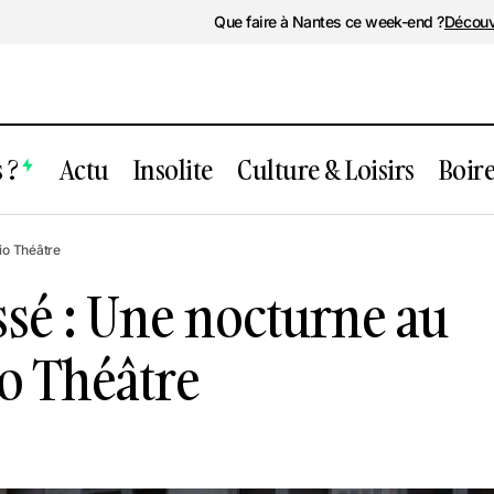
Que faire à Nantes ce week-end ?
Découv
 ?
Actu
Insolite
Culture & Loisirs
Boir
ent passé : Une nocturne au Nouveau S
io Théâtre
e
sé : Une nocturne au
o Théâtre