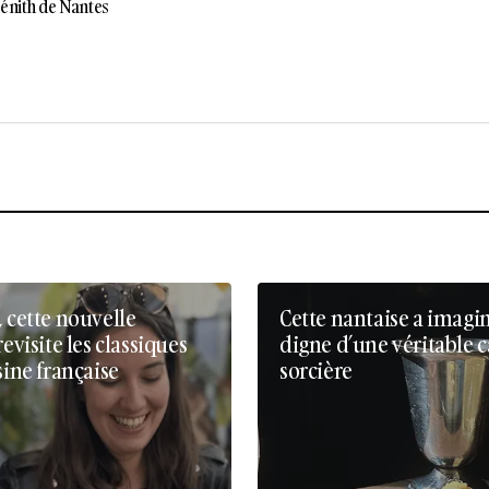
énith de Nantes
, cette nouvelle
Cette nantaise a imagi
revisite les classiques
digne d’une véritable 
sine française
sorcière