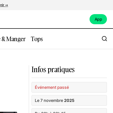
rir ➞
App
App
e & Manger
Tops
tudio
Expo : Expression(s) décoloniale(s)
Infos pratiques
Événement passé
Le 7 novembre
2025