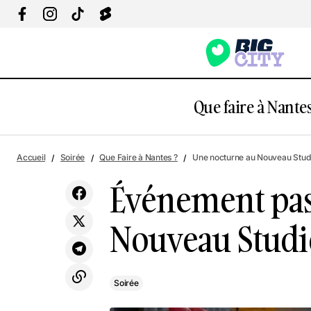
Que faire à Nantes
Événem
Accueil
Soirée
Que Faire à Nantes ?
Une nocturne au Nouveau Stud
Soirée
Théâtr
Événement pas
Nouveau Studi
Soirée