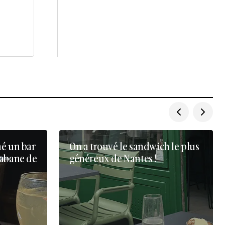
né un bar
On a trouvé le sandwich le plus
cabane de
généreux de Nantes !