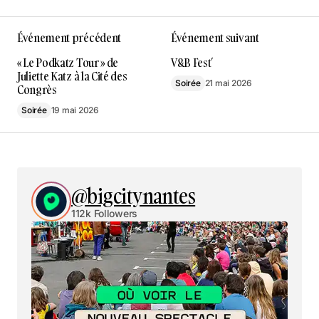
Événement précédent
Événement suivant
« Le Podkatz Tour » de
V&B Fest’
Juliette Katz à la Cité des
Soirée
21 mai 2026
Congrès
Soirée
19 mai 2026
@bigcitynantes
112k Followers