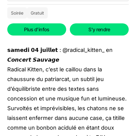
Soirée
Gratuit
Plus d'infos
S'y rendre
𝘀𝗮𝗺𝗲𝗱𝗶 𝟬𝟰 𝗷𝘂𝗶𝗹𝗹𝗲𝘁 : @radical_kitten_ en
𝘾𝙤𝙣𝙘𝙚𝙧𝙩 𝙎𝙖𝙪𝙫𝙖𝙜𝙚
Radical Kitten, c’est le caillou dans la
chaussure du patriarcat, un subtil jeu
d’équilibriste entre des textes sans
concession et une musique fun et lumineuse.
Survoltés et imprévisibles, les chatons ne se
laissent enfermer dans aucune case, ça titille
comme un bonbon acidulé en étant doux