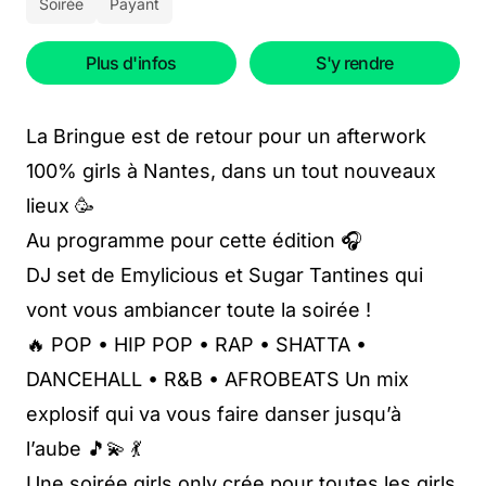
Soirée
Payant
Plus d'infos
S'y rendre
La Bringue est de retour pour un afterwork
100% girls à Nantes, dans un tout nouveaux
lieux 🥳
Au programme pour cette édition 🎧
DJ set de Emylicious et Sugar Tantines qui
vont vous ambiancer toute la soirée !
🔥 POP • HIP POP • RAP • SHATTA •
DANCEHALL • R&B • AFROBEATS Un mix
explosif qui va vous faire danser jusqu’à
l’aube 🎵💫 💃
Une soirée girls only crée pour toutes les girls