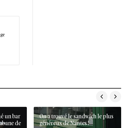
age
né un bar
On a trouvé le sandwich le plus
cabane de
généreux de Nantes !