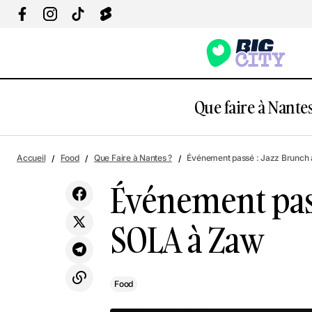
Que faire à Nantes
Év
Découvre 4 lieux mythiques de Saint-
Food
Accueil
Food
Que Faire à Nantes ?
Événement passé : Jazz Brunch
Nazaire en illimité toute l'année
Événement pass
SOLA à Zaw
Food