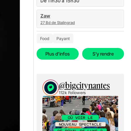
De 11h30 à 15h30
Zaw
27 Bd de Stalingrad
Food
Payant
Plus d'infos
S'y rendre
@bigcitynantes
112k Followers