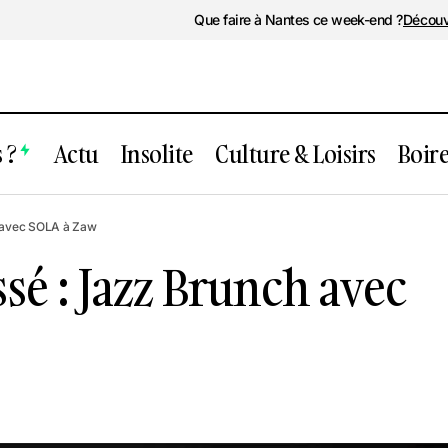
Que faire à Nantes ce week-end ?
Découv
 ?
Actu
Insolite
Culture & Loisirs
Boir
énement passé : Jazz Brunch avec SOLA
 avec SOLA à Zaw
é : Jazz Brunch avec