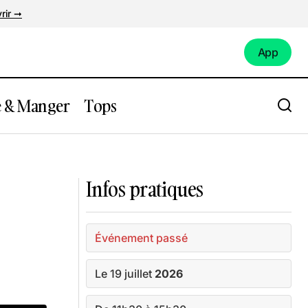
rir ➞
App
App
e & Manger
Tops
 à Zaw
Rendez vous aux Pataugeoires 2026/ 8
édition
Infos pratiques
Événement passé
Le 19 juillet
2026