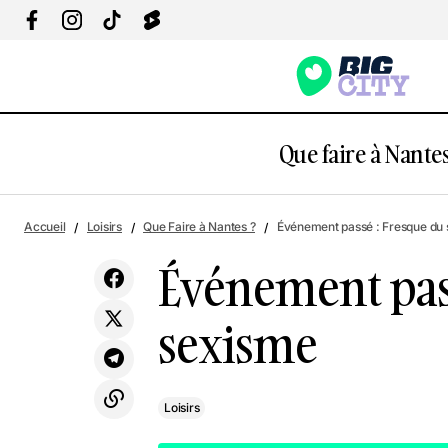
Que faire à Nantes
Rendez vous aux Pataugeoires 2026/ 8
L
Accueil
Loisirs
Que Faire à Nantes ?
Événement passé : Fresque du
édition
Événement pas
sexisme
Loisirs