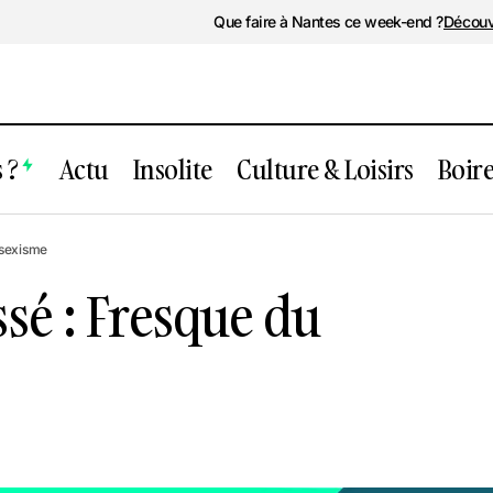
Que faire à Nantes ce week-end ?
Découv
 ?
Actu
Insolite
Culture & Loisirs
Boir
Événement passé : Fresque du sexis
oisirs
 sexisme
sé : Fresque du