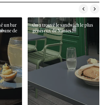
né un bar
On a trouvé le sandwich le plus
cabane de
généreux de Nantes !