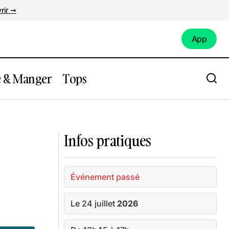
rir ➞
App
App
e & Manger
Tops
me
Positive Summer à Atlantis
Infos pratiques
Événement passé
Le 24 juillet
2026