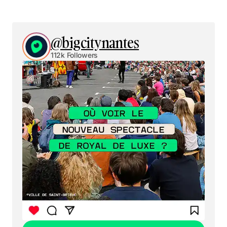
@bigcitynantes
112k Followers