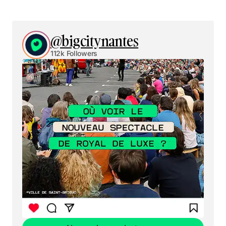
@bigcitynantes
112k Followers