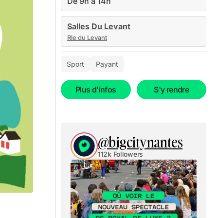
De 9h à 14h
Salles Du Levant
Rle du Levant
Sport
Payant
Plus d'infos
S'y rendre
@bigcitynantes
112k Followers