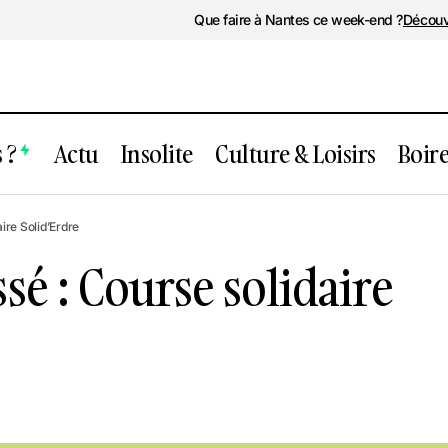
Que faire à Nantes ce week-end ?
Découv
 ?
Actu
Insolite
Culture & Loisirs
Boir
vénement passé : Course solidaire Solid
ire Solid’Erdre
é : Course solidaire