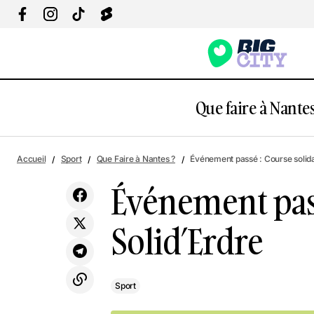
Que faire à Nantes
É
Expo : Interstellar, Ré-imaginer la Terre
Sport
Accueil
Sport
Que Faire à Nantes ?
Événement passé : Course solida
Événement pass
Solid’Erdre
Sport