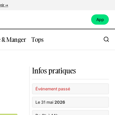
rir ➞
App
App
e & Manger
Tops
’Erdre
Expo : « Mues et Parures » à la
Monstrueuse Galerie
Infos pratiques
Événement passé
Le 31 mai
2026