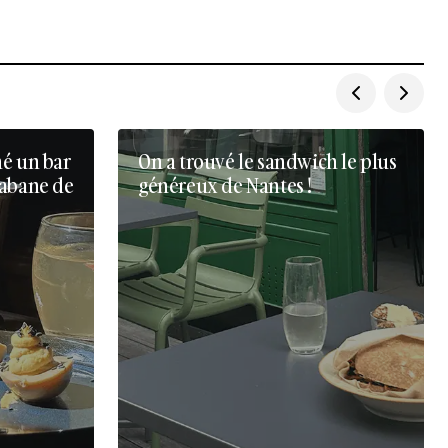
né un bar
On a trouvé le sandwich le plus
cabane de
généreux de Nantes !