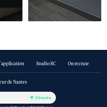
l’application
Studio BC
On recrute
eur de Nantes
S'inscrire
S'inscrire