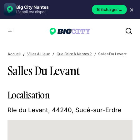
Big City Nantes
×
Télécharger
→
L'appli est dispo !
Salles Du Levant
Accueil
Villes & Lieux
Que Faire à Nantes ?
Salles Du Levant
Salles Du Levant
Localisation
Rle du Levant, 44240, Sucé-sur-Erdre