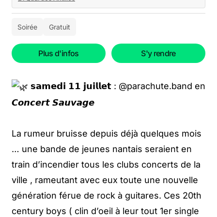
Soirée
Gratuit
Plus d'infos
S'y rendre
𝘀𝗮𝗺𝗲𝗱𝗶 𝟭𝟭 𝗷𝘂𝗶𝗹𝗹𝗲𝘁 : @parachute.band en
𝘾𝙤𝙣𝙘𝙚𝙧𝙩 𝙎𝙖𝙪𝙫𝙖𝙜𝙚
La rumeur bruisse depuis déjà quelques mois
… une bande de jeunes nantais seraient en
train d’incendier tous les clubs concerts de la
ville , rameutant avec eux toute une nouvelle
génération férue de rock à guitares. Ces 20th
century boys ( clin d’oeil à leur tout 1er single