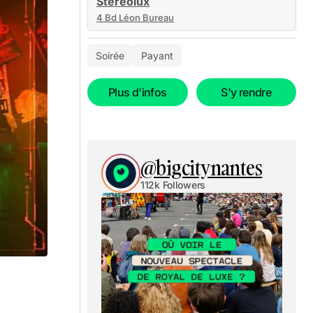
Stereolux
4 Bd Léon Bureau
Soirée
Payant
Plus d'infos
S'y rendre
@bigcitynantes
112k Followers