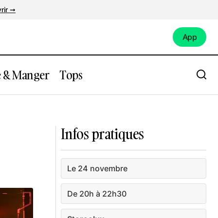
rir ➞
App
App
e & Manger
Tops
Le Bal Barré
Infos pratiques
Le 24 novembre
De 20h à 22h30