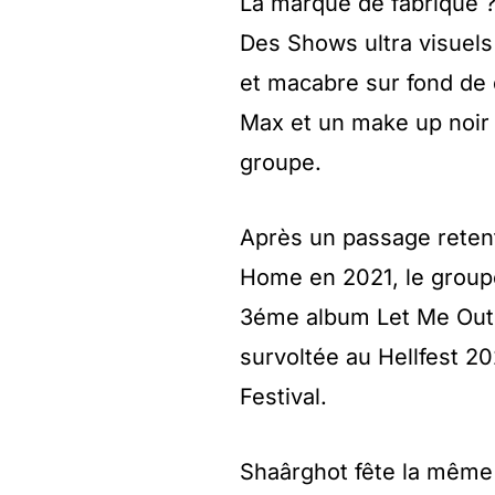
La marque de fabrique 
Des Shows ultra visuel
et macabre sur fond de
Max et un make up noir 
groupe.
Après un passage retent
Home en 2021, le groupe
3éme album Let Me Out e
survoltée au Hellfest 2
Festival.
Shaârghot fête la même 