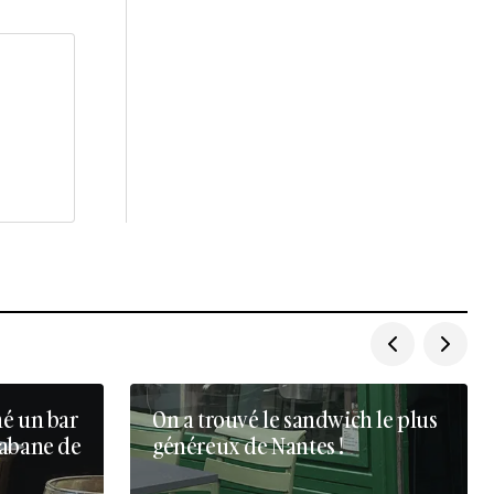
né un bar
On a trouvé le sandwich le plus
cabane de
généreux de Nantes !