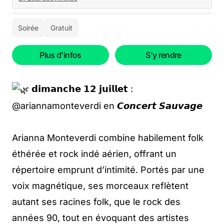
Soirée
Gratuit
Plus d'infos
S'y rendre
𝗱𝗶𝗺𝗮𝗻𝗰𝗵𝗲 𝟭𝟮 𝗷𝘂𝗶𝗹𝗹𝗲𝘁 :
@ariannamonteverdi en 𝘾𝙤𝙣𝙘𝙚𝙧𝙩 𝙎𝙖𝙪𝙫𝙖𝙜𝙚
Arianna Monteverdi combine habilement folk
éthérée et rock indé aérien, offrant un
répertoire emprunt d’intimité. Portés par une
voix magnétique, ses morceaux reflètent
autant ses racines folk, que le rock des
années 90, tout en évoquant des artistes