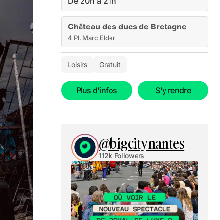
De 20h à 21h
Château des ducs de Bretagne
4 Pl. Marc Elder
Loisirs
Gratuit
Plus d'infos
S'y rendre
@bigcitynantes
112k Followers