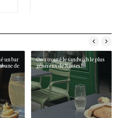
né un bar
On a trouvé le sandwich le plus
cabane de
généreux de Nantes !