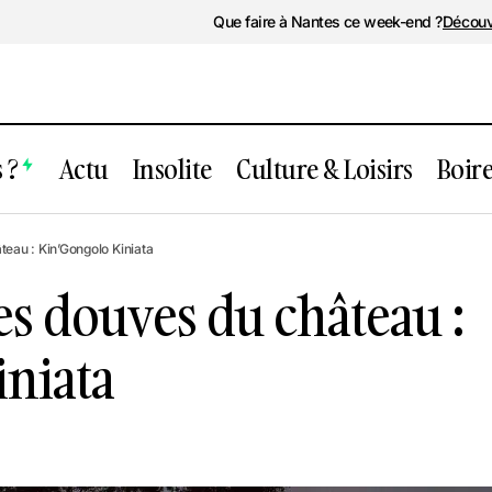
Que faire à Nantes ce week-end ?
Découv
 ?
Actu
Insolite
Culture & Loisirs
Boir
t dans les douves du château : Kin’Gong
teau : Kin’Gongolo Kiniata
es douves du château :
iniata