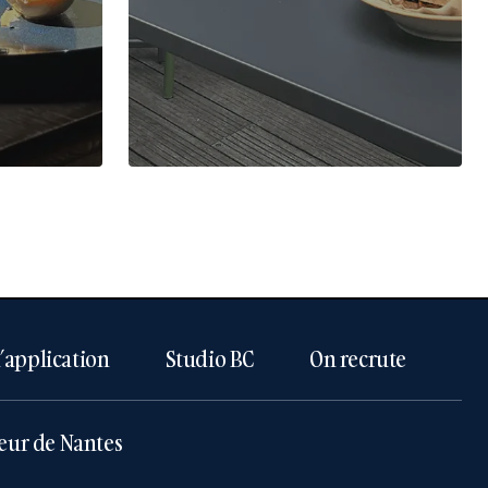
l’application
Studio BC
On recrute
eur de Nantes