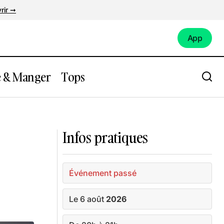
rir ➞
App
App
e & Manger
Tops
olo Kiniata
Concert sauvage : Nobody’s Fault
Infos pratiques
Événement passé
Le 6 août
2026