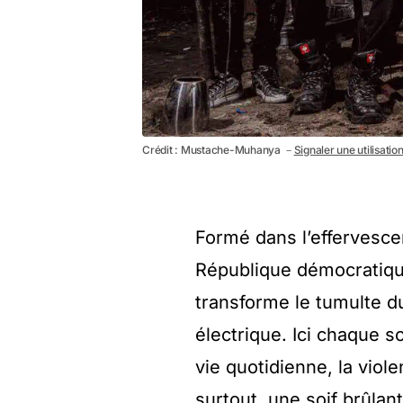
Crédit : Mustache-Muhanya －
Signaler une utilisatio
Formé dans l’effervesce
République démocratique
transforme le tumulte d
électrique. Ici chaque s
vie quotidienne, la viole
surtout, une soif brûla